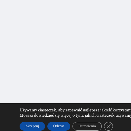
Używamy ciasteczek, aby zapewnić najlepszą jakość korzystania
Możesz dowiedzieć się więcej o tym, jakich ciasteczek używamy
Zamknij pan
Akceptuj
Odrzuć
Ustawienia