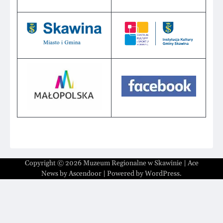
Copyright © 2026
Muzeum Regionalne w Skawinie
| Ace
News by
Ascendoor
| Powered by
WordPress
.